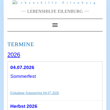
Skip
to
content
LEBENSHILFE EILENBURG
Toggle
Navigation
TERMINE
2026
04.07.2026
Sommerfest
Einladung Sommerfest 04.07.2026
Herbst 2026